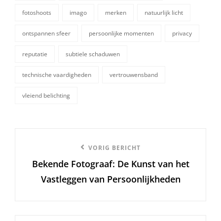
fotoshoots
imago
merken
natuurlijk licht
tags,
ontspannen sfeer
persoonlijke momenten
privacy
reputatie
subtiele schaduwen
technische vaardigheden
vertrouwensband
vleiend belichting
Berichtnavigatie
Vorige
VORIG BERICHT
Bekende Fotograaf: De Kunst van het
bericht
Vastleggen van Persoonlijkheden