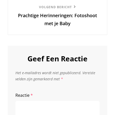
Volgend
VOLGEND BERICHT
Prachtige Herinneringen: Fotoshoot
Bericht
met je Baby
Geef Een Reactie
Het e-mailadres wordt niet gepubliceerd.
Vereiste
velden zijn gemarkeerd met
*
Reactie
*