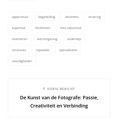
apparatuur
begeleiding
docenten
ervaring
expertise
faciliteiten
foto vakschool
investeren
leeromgeving
onderwijs
tags,
recensies
reputatie
specialisatie
vaardigheden
Berichtnavigatie
Vorige
VORIG BERICHT
De Kunst van de Fotografe: Passie,
bericht
Creativiteit en Verbinding