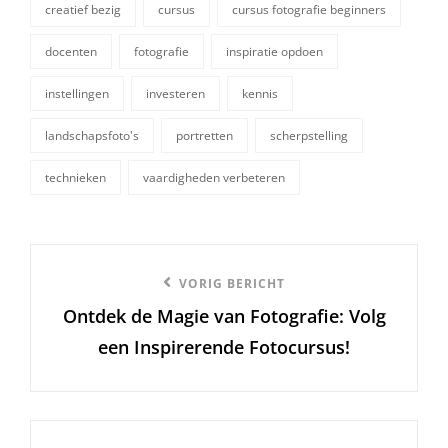
creatief bezig
cursus
cursus fotografie beginners
docenten
fotografie
inspiratie opdoen
tags,
instellingen
investeren
kennis
landschapsfoto's
portretten
scherpstelling
technieken
vaardigheden verbeteren
Berichtnavigatie
Vorige
VORIG BERICHT
Ontdek de Magie van Fotografie: Volg
bericht
een Inspirerende Fotocursus!