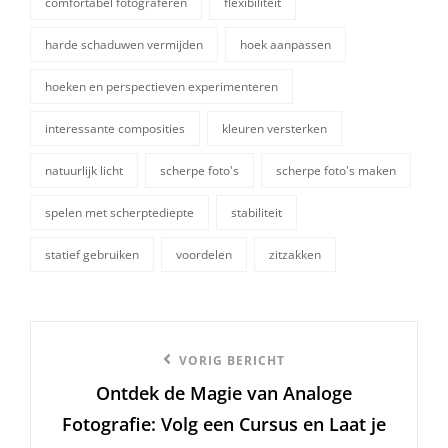
comfortabel fotograferen
flexibiliteit
harde schaduwen vermijden
hoek aanpassen
hoeken en perspectieven experimenteren
tags,
interessante composities
kleuren versterken
natuurlijk licht
scherpe foto's
scherpe foto's maken
spelen met scherptediepte
stabiliteit
statief gebruiken
voordelen
zitzakken
Berichtnavigatie
Vorige
VORIG BERICHT
Ontdek de Magie van Analoge
bericht
Fotografie: Volg een Cursus en Laat je