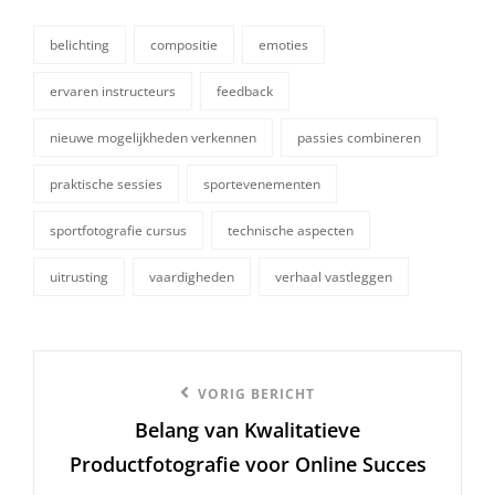
belichting
compositie
emoties
ervaren instructeurs
feedback
nieuwe mogelijkheden verkennen
passies combineren
tags,
praktische sessies
sportevenementen
sportfotografie cursus
technische aspecten
uitrusting
vaardigheden
verhaal vastleggen
Berichtnavigatie
Vorige
VORIG BERICHT
Belang van Kwalitatieve
bericht
Productfotografie voor Online Succes