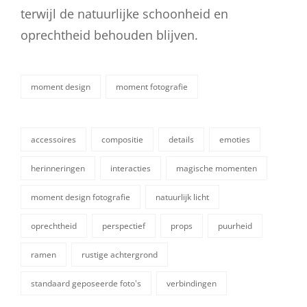
terwijl de natuurlijke schoonheid en
oprechtheid behouden blijven.
moment design
moment fotografie
categorieën
accessoires
compositie
details
emoties
herinneringen
interacties
magische momenten
moment design fotografie
natuurlijk licht
tags,
oprechtheid
perspectief
props
puurheid
ramen
rustige achtergrond
standaard geposeerde foto's
verbindingen