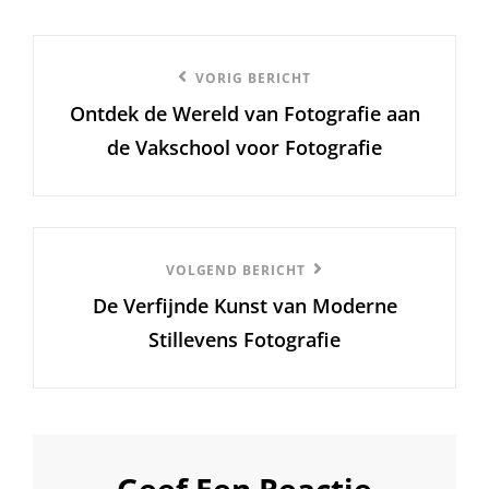
Berichtnavigatie
Vorige
VORIG BERICHT
Ontdek de Wereld van Fotografie aan
bericht
de Vakschool voor Fotografie
Volgend
VOLGEND BERICHT
De Verfijnde Kunst van Moderne
Bericht
Stillevens Fotografie