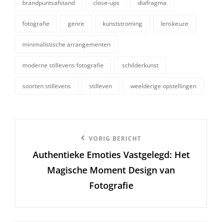
brandpuntsafstand
close-ups
diafragma
fotografie
genre
kunststroming
lenskeuze
tags,
minimalistische arrangementen
moderne stillevens fotografie
schilderkunst
soorten stillevens
stilleven
weelderige opstellingen
Berichtnavigatie
Vorige
VORIG BERICHT
Authentieke Emoties Vastgelegd: Het
bericht
Magische Moment Design van
Fotografie