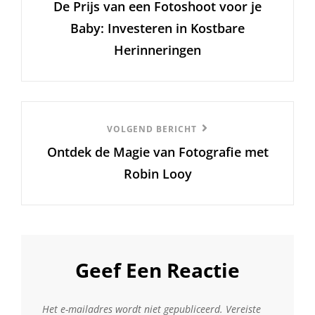
De Prijs van een Fotoshoot voor je
bericht
Baby: Investeren in Kostbare
Herinneringen
Volgend
VOLGEND BERICHT
Ontdek de Magie van Fotografie met
Bericht
Robin Looy
Geef Een Reactie
Het e-mailadres wordt niet gepubliceerd.
Vereiste