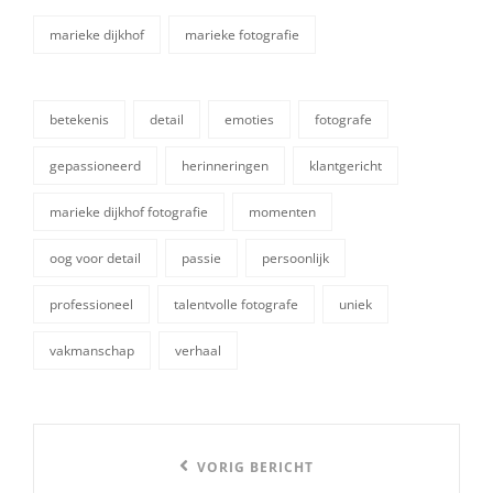
marieke dijkhof
marieke fotografie
categorieën
betekenis
detail
emoties
fotografe
gepassioneerd
herinneringen
klantgericht
marieke dijkhof fotografie
momenten
tags,
oog voor detail
passie
persoonlijk
professioneel
talentvolle fotografe
uniek
vakmanschap
verhaal
Berichtnavigatie
Vorige
VORIG BERICHT