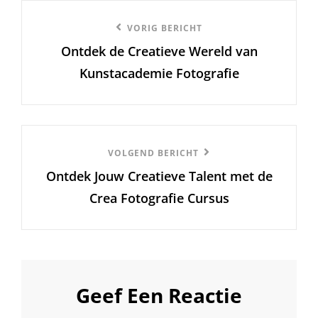
Berichtnavigatie
Vorige
VORIG BERICHT
Ontdek de Creatieve Wereld van
bericht
Kunstacademie Fotografie
Volgend
VOLGEND BERICHT
Ontdek Jouw Creatieve Talent met de
Bericht
Crea Fotografie Cursus
Geef Een Reactie