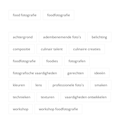
food fotografie
foodfotografie
categorieën
achtergrond
adembenemende foto's
belichting
compositie
culinair talent
culinaire creaties
foodfotografie
foodies
fotografen
fotografische vaardigheden
gerechten
ideeën
tags,
kleuren
lens
professionele foto's
smaken
technieken
texturen
vaardigheden ontwikkelen
workshop
workshop foodfotografie