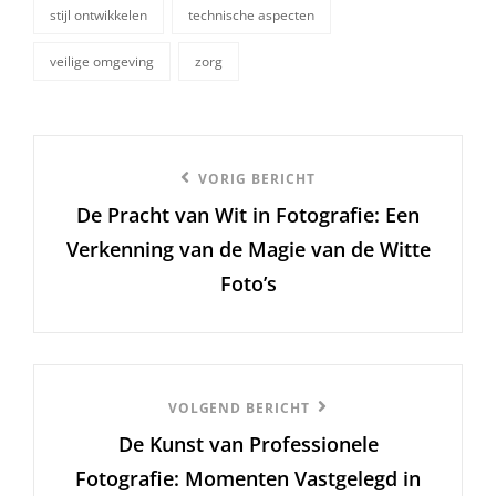
stijl ontwikkelen
technische aspecten
veilige omgeving
zorg
Berichtnavigatie
Vorige
VORIG BERICHT
De Pracht van Wit in Fotografie: Een
bericht
Verkenning van de Magie van de Witte
Foto’s
Volgend
VOLGEND BERICHT
De Kunst van Professionele
Bericht
Fotografie: Momenten Vastgelegd in