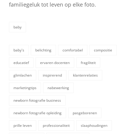
familiegeluk tot leven op elke foto.
baby
categorieën
baby's
belichting
comfortabel
compositie
educatief
ervaren docenten
fragiliteit
glimlachen
inspirerend
klantenrelaties
marketingtips
nabewerking
newborn fotografie business
tags,
newborn fotografie opleiding
pasgeborenen
prille leven
professionaliteit
slaaphoudingen