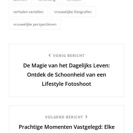
verhalen vertellen
vrouwelijke fotografen
vrouwelijke perspectieven
Berichtnavigatie
Vorige
VORIG BERICHT
De Magie van het Dagelijks Leven:
bericht
Ontdek de Schoonheid van een
Lifestyle Fotoshoot
Volgend
VOLGEND BERICHT
Prachtige Momenten Vastgelegd: Elke
Bericht