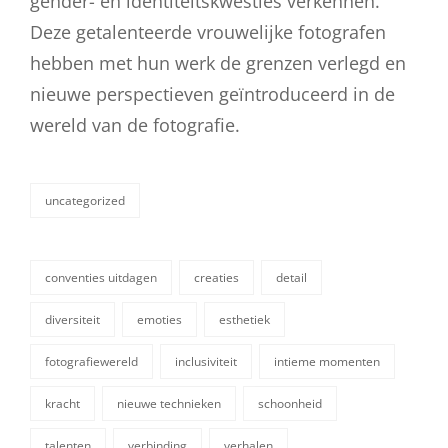
gender- en identiteitskwesties verkennen.
Deze getalenteerde vrouwelijke fotografen
hebben met hun werk de grenzen verlegd en
nieuwe perspectieven geïntroduceerd in de
wereld van de fotografie.
uncategorized
categorieën
conventies uitdagen
creaties
detail
diversiteit
emoties
esthetiek
fotografiewereld
inclusiviteit
intieme momenten
kracht
nieuwe technieken
schoonheid
tags,
talenten
verbinding
verhalen