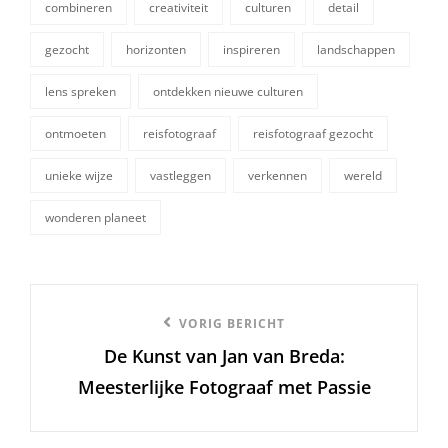
combineren
creativiteit
culturen
detail
gezocht
horizonten
inspireren
landschappen
lens spreken
ontdekken nieuwe culturen
tags,
ontmoeten
reisfotograaf
reisfotograaf gezocht
unieke wijze
vastleggen
verkennen
wereld
wonderen planeet
Berichtnavigatie
Vorige
VORIG BERICHT
De Kunst van Jan van Breda:
bericht
Meesterlijke Fotograaf met Passie