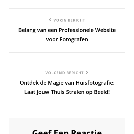
Berichtnavigatie
Vorige
VORIG BERICHT
Belang van een Professionele Website
bericht
voor Fotografen
Volgend
VOLGEND BERICHT
Ontdek de Magie van Huisfotografie:
Bericht
Laat Jouw Thuis Stralen op Beeld!
Geef Een Reactie