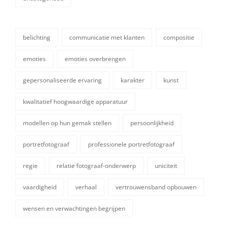
categorieën
belichting
communicatie met klanten
compositie
emoties
emoties overbrengen
gepersonaliseerde ervaring
karakter
kunst
kwalitatief hoogwaardige apparatuur
modellen op hun gemak stellen
persoonlijkheid
tags,
portretfotograaf
professionele portretfotograaf
regie
relatie fotograaf-onderwerp
uniciteit
vaardigheid
verhaal
vertrouwensband opbouwen
wensen en verwachtingen begrijpen