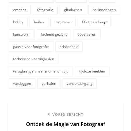
emoties
fotografie
glimlachen
herinneringen
hobby
huilen
inspireren
klik op de knop
tags,
kunstvorm
lachend gezicht
observeren
passie voor fotografie
schoonheid
technische vaardigheden
terugbrengen naar moment in tijd
tijdloze beelden
vastleggen
verhalen
zonsondergang
Berichtnavigatie
Vorige
VORIG BERICHT
Ontdek de Magie van Fotograaf
bericht