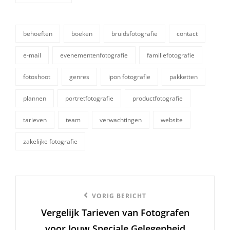
behoeften
boeken
bruidsfotografie
contact
e-mail
evenementenfotografie
familiefotografie
fotoshoot
genres
ipon fotografie
pakketten
tags,
plannen
portretfotografie
productfotografie
tarieven
team
verwachtingen
website
zakelijke fotografie
Berichtnavigatie
Vorige
VORIG BERICHT
Vergelijk Tarieven van Fotografen
bericht
voor Jouw Speciale Gelegenheid