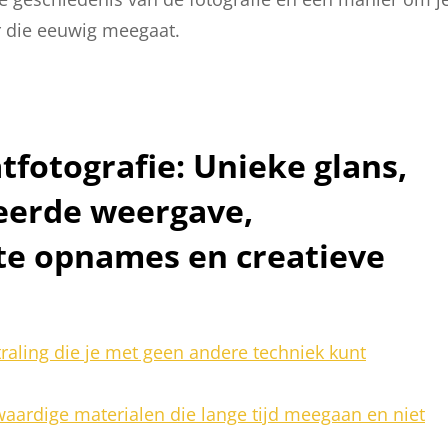
r die eeuwig meegaat.
tfotografie: Unieke glans,
eerde weergave,
cte opnames en creatieve
raling die je met geen andere techniek kunt
aardige materialen die lange tijd meegaan en niet