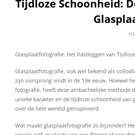
Tijdloze Schoonheid: 
Glaspla
Gep
14 
Op
Glasplaatfotografie: Het Vastleggen van Tijdlo
Glasplaatfotografie, ook wel bekend als collodi
zijn oorsprong vindt in de 19e eeuw. Hoewel he
fotografie, heeft deze ambachtelijke methode
unieke karakter en de tijdloze schoonheid van 
over de hele wereld geïnspireerd.
Wat maakt glasplaatfotografie zo bijzonder? He
proces zelf. In plaats van een filmrol of een d