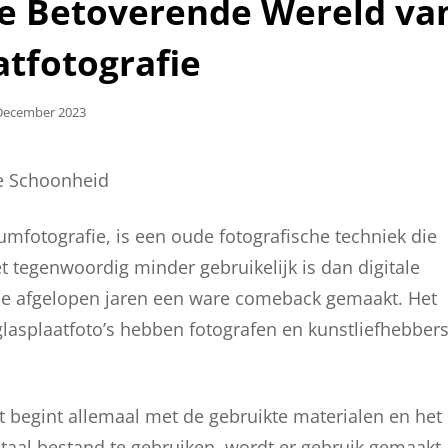
De Betoverende Wereld va
atfotografie
laatst
December 2023
ze Schoonheid
umfotografie, is een oude fotografische techniek die
t tegenwoordig minder gebruikelijk is dan digitale
 de afgelopen jaren een ware comeback gemaakt. Het
glasplaatfoto’s hebben fotografen en kunstliefhebber
t begint allemaal met de gebruikte materialen en het
igitaal bestand te gebruiken, wordt er gebruik gemaakt