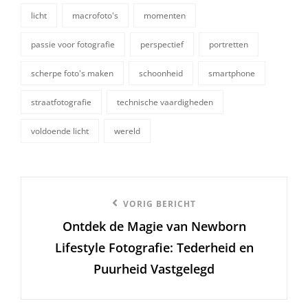
licht
macrofoto's
momenten
tags,
passie voor fotografie
perspectief
portretten
scherpe foto's maken
schoonheid
smartphone
straatfotografie
technische vaardigheden
voldoende licht
wereld
Berichtnavigatie
Vorige
VORIG BERICHT
Ontdek de Magie van Newborn
bericht
Lifestyle Fotografie: Tederheid en
Puurheid Vastgelegd