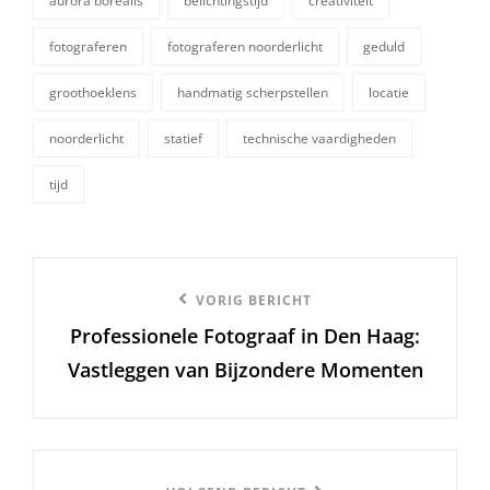
aurora borealis
belichtingstijd
creativiteit
fotograferen
fotograferen noorderlicht
geduld
groothoeklens
handmatig scherpstellen
locatie
tags,
noorderlicht
statief
technische vaardigheden
tijd
Berichtnavigatie
Vorige
VORIG BERICHT
Professionele Fotograaf in Den Haag:
bericht
Vastleggen van Bijzondere Momenten