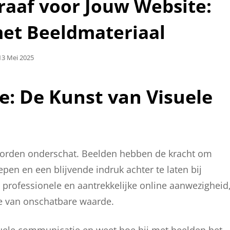
raaf voor Jouw Website:
et Beeldmateriaal
Geplaatst
13 Mei 2025
Op
e: De Kunst van Visuele
 worden onderschat. Beelden hebben de kracht om
epen en een blijvende indruk achter te laten bij
 professionele en aantrekkelijke online aanwezigheid
te van onschatbare waarde.