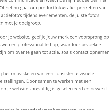
isuele communicatie en weet hoe hij met beelden het
 Of het nu gaat om productfotografie, portretten van
actiefoto’s tijdens evenementen, de juiste foto’s
n met je doelgroep.
 voor je website, geef je jouw merk een voorsprong op
ouwen en professionaliteit op, waardoor bezoekers
zijn om over te gaan tot actie, zoals contact opnemen
ij het ontwikkelen van een consistente visuele
doelstellingen. Door samen te werken met een
 op je website zorgvuldig is geselecteerd en bewerkt
website is essentieel voor het creëren van een