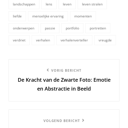
landschappen
lens
leven
leven stralen
tags,
liefde
menselijke ervaring
momenten
onderwerpen
passie
portfolio
portretten
verdriet
verhalen
verhalenverteller
vreugde
Berichtnavigatie
Vorige
VORIG BERICHT
De Kracht van de Zwarte Foto: Emotie
bericht
en Abstractie in Beeld
Volgend
VOLGEND BERICHT