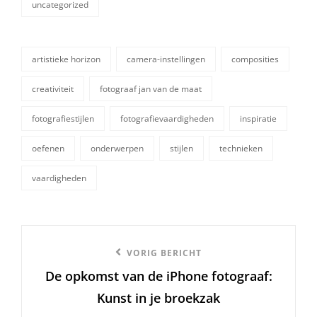
uncategorized
categorieën
artistieke horizon
camera-instellingen
composities
creativiteit
fotograaf jan van de maat
fotografiestijlen
fotografievaardigheden
inspiratie
tags,
oefenen
onderwerpen
stijlen
technieken
vaardigheden
Berichtnavigatie
Vorige
VORIG BERICHT
De opkomst van de iPhone fotograaf:
bericht
Kunst in je broekzak