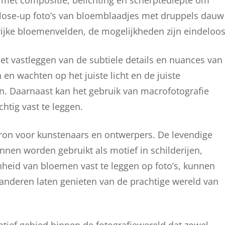
 met compositie, belichting en scherptediepte om
close-up foto’s van bloemblaadjes met druppels dauw
rijke bloemenvelden, de mogelijkheden zijn eindeloos
het vastleggen van de subtiele details en nuances van
en wachten op het juiste licht en de juiste
. Daarnaast kan het gebruik van macrofotografie
htig vast te leggen.
bron voor kunstenaars en ontwerpers. De levendige
en worden gebruikt als motief in schilderijen,
onheid van bloemen vast te leggen op foto’s, kunnen
 anderen laten genieten van de prachtige wereld van
tief gebied binnen de fotografiewereld dat zowel