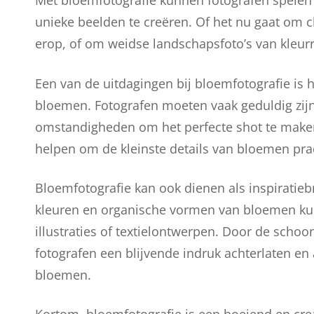
Met bloemfotografie kunnen fotografen spelen
unieke beelden te creëren. Of het nu gaat om 
erop, of om weidse landschapsfoto’s van kleur
Een van de uitdagingen bij bloemfotografie is 
bloemen. Fotografen moeten vaak geduldig zijn 
omstandigheden om het perfecte shot te maken
helpen om de kleinste details van bloemen prac
Bloemfotografie kan ook dienen als inspiratie
kleuren en organische vormen van bloemen kunn
illustraties of textielontwerpen. Door de scho
fotografen een blijvende indruk achterlaten en
bloemen.
Kortom, bloemfotografie is een boeiend en crea