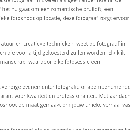
t de fotograaf in Ekeren als geen ander hoe hij de
 het nu gaat om een romantische bruiloft, een
tieke fotoshoot op locatie, deze fotograaf zorgt ervoor
tuur en creatieve technieken, weet de fotograaf in
 die voor altijd gekoesterd zullen worden. Elk klik
kmanschap, waardoor elke fotosessie een
n, levendige evenementenfotografie of adembenemend
arant voor kwaliteit en professionaliteit. Met aandach
toshoot op maat gemaakt om jouw unieke verhaal vas
eerde fotograaf die de essentie van jouw momenten k