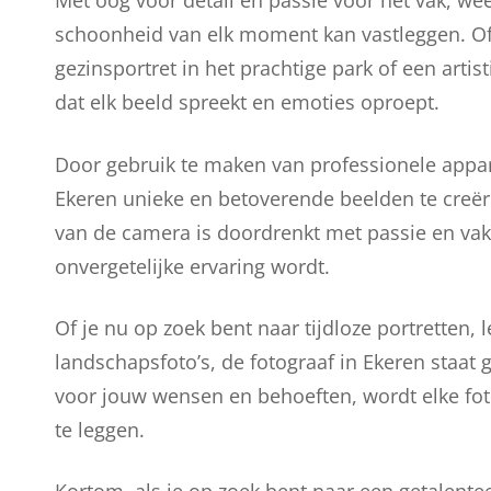
Met oog voor detail en passie voor het vak, wee
schoonheid van elk moment kan vastleggen. Of
gezinsportret in het prachtige park of een artis
dat elk beeld spreekt en emoties oproept.
Door gebruik te maken van professionele appara
Ekeren unieke en betoverende beelden te creëren
van de camera is doordrenkt met passie en va
onvergetelijke ervaring wordt.
Of je nu op zoek bent naar tijdloze portrette
landschapsfoto’s, de fotograaf in Ekeren staat g
voor jouw wensen en behoeften, wordt elke fo
te leggen.
Kortom, als je op zoek bent naar een getalent