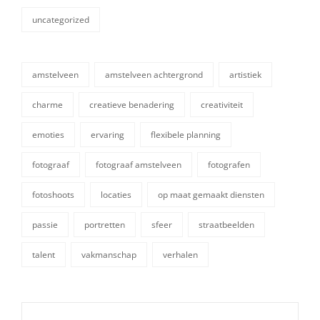
uncategorized
categorieën
amstelveen
amstelveen achtergrond
artistiek
charme
creatieve benadering
creativiteit
emoties
ervaring
flexibele planning
fotograaf
fotograaf amstelveen
fotografen
tags,
fotoshoots
locaties
op maat gemaakt diensten
passie
portretten
sfeer
straatbeelden
talent
vakmanschap
verhalen
Berichtnavigatie