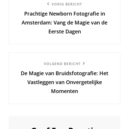
Vorige
VORIG BERICHT
Prachtige Newborn Fotografie in
bericht
Amsterdam: Vang de Magie van de
Eerste Dagen
Volgend
VOLGEND BERICHT
De Magie van Bruidsfotografie: Het
Bericht
Vastleggen van Onvergetelijke
Momenten