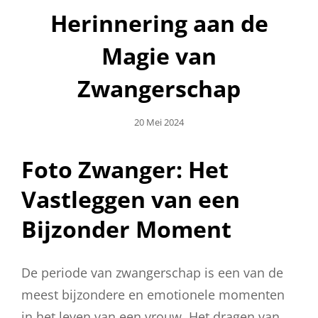
Herinnering aan de
Magie van
Zwangerschap
Geplaatst
20 Mei 2024
Op
Foto Zwanger: Het
Vastleggen van een
Bijzonder Moment
De periode van zwangerschap is een van de
meest bijzondere en emotionele momenten
in het leven van een vrouw. Het dragen van