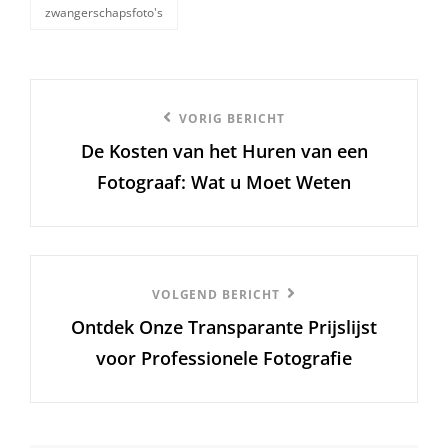
zwangerschapsfoto's
Berichtnavigatie
Vorige
VORIG BERICHT
De Kosten van het Huren van een
bericht
Fotograaf: Wat u Moet Weten
Volgend
VOLGEND BERICHT
Ontdek Onze Transparante Prijslijst
Bericht
voor Professionele Fotografie