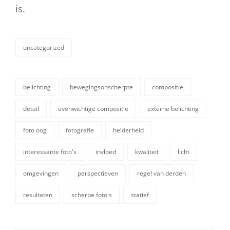
is.
uncategorized
categorieën
belichting
bewegingsonscherpte
compositie
detail
evenwichtige compositie
externe belichting
foto oog
fotografie
helderheid
tags,
interessante foto's
invloed
kwaliteit
licht
omgevingen
perspectieven
regel van derden
resultaten
scherpe foto's
statief