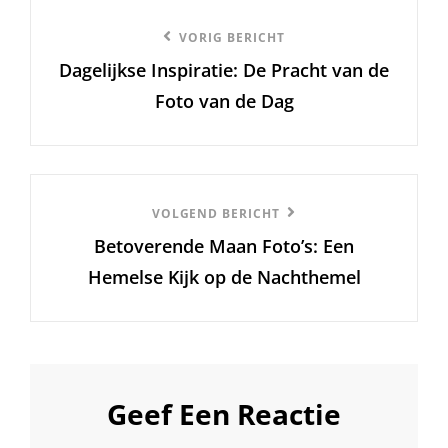
Berichtnavigatie
Vorige
VORIG BERICHT
Dagelijkse Inspiratie: De Pracht van de
bericht
Foto van de Dag
Volgend
VOLGEND BERICHT
Betoverende Maan Foto’s: Een
Bericht
Hemelse Kijk op de Nachthemel
Geef Een Reactie