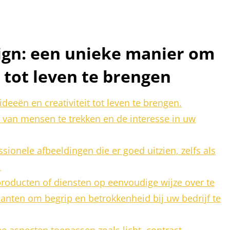
sign: een unieke manier om
 tot leven te brengen
eeën en creativiteit tot leven te brengen.
 van mensen te trekken en de interesse in uw
ssionele afbeeldingen die er goed uitzien, zelfs als
.
producten of diensten op eenvoudige wijze over te
lanten om begrip en betrokkenheid bij uw bedrijf te
e aspecten toepassen zoals licht, contrast,