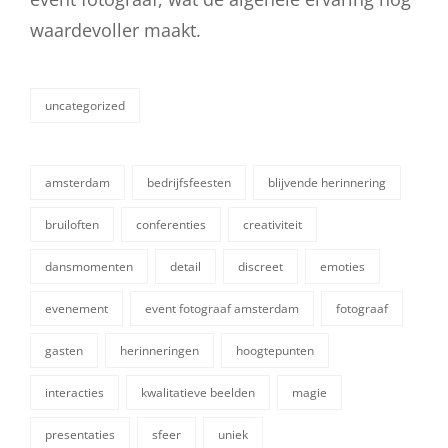
waardevoller maakt.
uncategorized
categorieën
amsterdam
bedrijfsfeesten
blijvende herinnering
bruiloften
conferenties
creativiteit
dansmomenten
detail
discreet
emoties
evenement
event fotograaf amsterdam
fotograaf
tags,
gasten
herinneringen
hoogtepunten
interacties
kwalitatieve beelden
magie
presentaties
sfeer
uniek