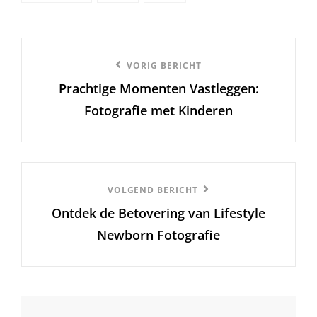
Berichtnavigatie
Vorige
VORIG BERICHT
Prachtige Momenten Vastleggen:
bericht
Fotografie met Kinderen
Volgend
VOLGEND BERICHT
Ontdek de Betovering van Lifestyle
Bericht
Newborn Fotografie