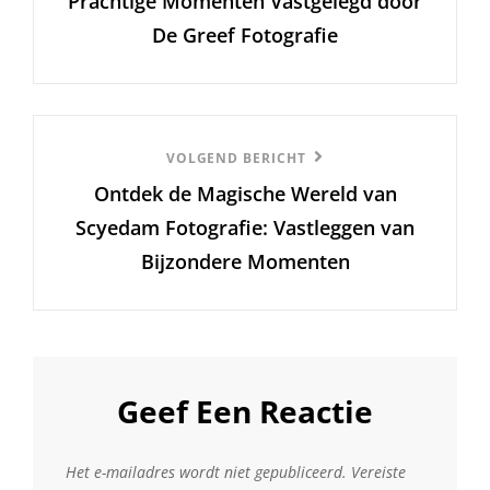
Prachtige Momenten Vastgelegd door
bericht
De Greef Fotografie
Volgend
VOLGEND BERICHT
Ontdek de Magische Wereld van
Bericht
Scyedam Fotografie: Vastleggen van
Bijzondere Momenten
Geef Een Reactie
Het e-mailadres wordt niet gepubliceerd.
Vereiste