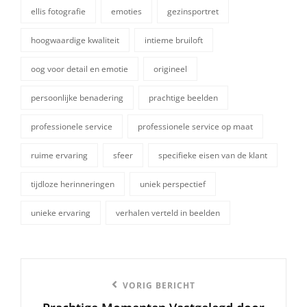
ellis fotografie
emoties
gezinsportret
hoogwaardige kwaliteit
intieme bruiloft
oog voor detail en emotie
origineel
tags,
persoonlijke benadering
prachtige beelden
professionele service
professionele service op maat
ruime ervaring
sfeer
specifieke eisen van de klant
tijdloze herinneringen
uniek perspectief
unieke ervaring
verhalen verteld in beelden
Berichtnavigatie
Vorige
VORIG BERICHT