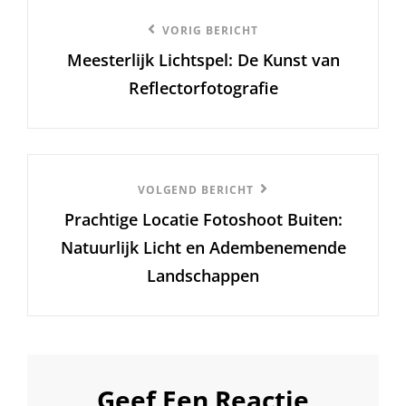
Berichtnavigatie
Vorige
VORIG BERICHT
Meesterlijk Lichtspel: De Kunst van
bericht
Reflectorfotografie
Volgend
VOLGEND BERICHT
Prachtige Locatie Fotoshoot Buiten:
Bericht
Natuurlijk Licht en Adembenemende
Landschappen
Geef Een Reactie