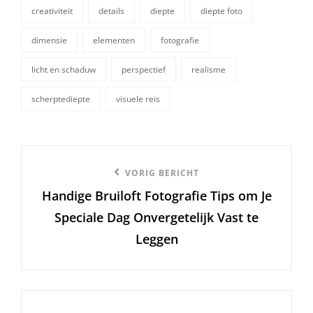
creativiteit
details
diepte
diepte foto
dimensie
elementen
fotografie
tags,
licht en schaduw
perspectief
realisme
scherptediepte
visuele reis
Berichtnavigatie
Vorige
VORIG BERICHT
Handige Bruiloft Fotografie Tips om Je
bericht
Speciale Dag Onvergetelijk Vast te
Leggen