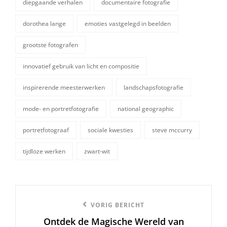
diepgaande verhalen
documentaire fotografie
dorothea lange
emoties vastgelegd in beelden
grootste fotografen
innovatief gebruik van licht en compositie
tags,
inspirerende meesterwerken
landschapsfotografie
mode- en portretfotografie
national geographic
portretfotograaf
sociale kwesties
steve mccurry
tijdloze werken
zwart-wit
Berichtnavigatie
Vorige
VORIG BERICHT
Ontdek de Magische Wereld van
bericht