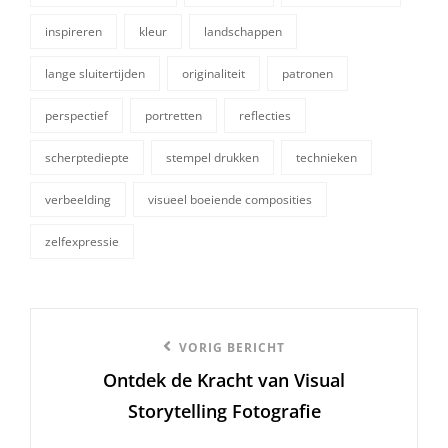
inspireren
kleur
landschappen
lange sluitertijden
originaliteit
patronen
tags,
perspectief
portretten
reflecties
scherptediepte
stempel drukken
technieken
verbeelding
visueel boeiende composities
zelfexpressie
Berichtnavigatie
Vorige
VORIG BERICHT
Ontdek de Kracht van Visual
bericht
Storytelling Fotografie