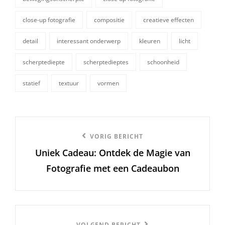
close-up fotografie
compositie
creatieve effecten
detail
interessant onderwerp
kleuren
licht
tags,
scherptediepte
scherptedieptes
schoonheid
statief
textuur
vormen
Berichtnavigatie
Vorige
VORIG BERICHT
Uniek Cadeau: Ontdek de Magie van
bericht
Fotografie met een Cadeaubon
VOLGEND BERICHT