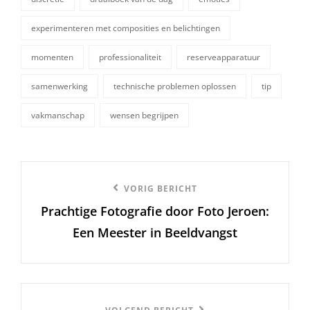
experimenteren met composities en belichtingen
tags,
momenten
professionaliteit
reserveapparatuur
samenwerking
technische problemen oplossen
tip
vakmanschap
wensen begrijpen
Berichtnavigatie
Vorige
VORIG BERICHT
Prachtige Fotografie door Foto Jeroen:
bericht
Een Meester in Beeldvangst