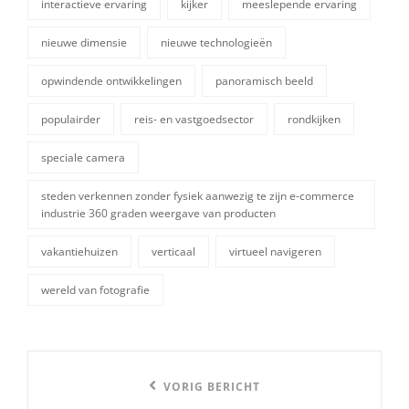
interactieve ervaring
kijker
meeslepende ervaring
nieuwe dimensie
nieuwe technologieën
opwindende ontwikkelingen
panoramisch beeld
tags,
populairder
reis- en vastgoedsector
rondkijken
speciale camera
steden verkennen zonder fysiek aanwezig te zijn e-commerce
industrie 360 graden weergave van producten
vakantiehuizen
verticaal
virtueel navigeren
wereld van fotografie
Berichtnavigatie
Vorige
VORIG BERICHT