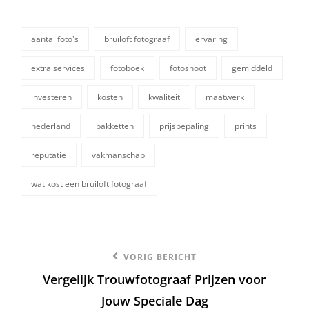
aantal foto's
bruiloft fotograaf
ervaring
extra services
fotoboek
fotoshoot
gemiddeld
investeren
kosten
kwaliteit
maatwerk
tags,
nederland
pakketten
prijsbepaling
prints
reputatie
vakmanschap
wat kost een bruiloft fotograaf
Berichtnavigatie
Vorige
VORIG BERICHT
Vergelijk Trouwfotograaf Prijzen voor
bericht
Jouw Speciale Dag