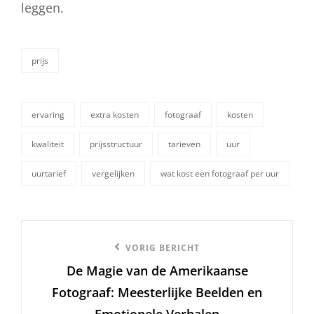
leggen.
prijs
categorieën
ervaring
extra kosten
fotograaf
kosten
kwaliteit
prijsstructuur
tarieven
uur
tags,
uurtarief
vergelijken
wat kost een fotograaf per uur
Berichtnavigatie
Vorige
VORIG BERICHT
De Magie van de Amerikaanse
bericht
Fotograaf: Meesterlijke Beelden en