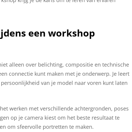
orkshop krijg je de kans om te leren van ervaren
ijdens een workshop
niet alleen over belichting, compositie en technische
een connectie kunt maken met je onderwerp. Je leert
e persoonlijkheid van je model naar voren kunt laten
er het werken met verschillende achtergronden, poses
ingen op je camera kiest om het beste resultaat te
len om sfeervolle portretten te maken.