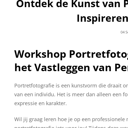
Ontdek de Kunst van P
Inspirere
Gepl
04 
Op
Workshop Portretfotog
het Vastleggen van P
Portretfotografie is een kunstvorm die draait 
van een individu. Het is meer dan alleen een f
expressie en karakter.
Wil jij graag leren hoe je op een professionel