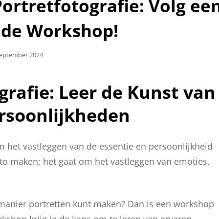
ortretfotografie: Volg ee
nde Workshop!
aatst
September 2024
rafie: Leer de Kunst van
ersoonlijkheden
om het vastleggen van de essentie en persoonlijkheid
oto maken; het gaat om het vastleggen van emoties,
e manier portretten kunt maken? Dan is een workshop