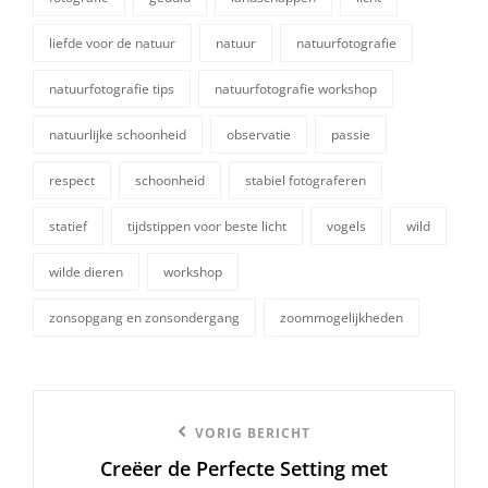
liefde voor de natuur
natuur
natuurfotografie
natuurfotografie tips
natuurfotografie workshop
natuurlijke schoonheid
observatie
passie
tags,
respect
schoonheid
stabiel fotograferen
statief
tijdstippen voor beste licht
vogels
wild
wilde dieren
workshop
zonsopgang en zonsondergang
zoommogelijkheden
Berichtnavigatie
Vorige
VORIG BERICHT
Creëer de Perfecte Setting met
bericht