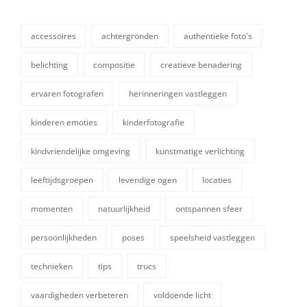
accessoires
achtergronden
authentieke foto's
belichting
compositie
creatieve benadering
ervaren fotografen
herinneringen vastleggen
kinderen emoties
kinderfotografie
kindvriendelijke omgeving
kunstmatige verlichting
leeftijdsgroepen
levendige ogen
locaties
tags,
momenten
natuurlijkheid
ontspannen sfeer
persoonlijkheden
poses
speelsheid vastleggen
technieken
tips
trucs
vaardigheden verbeteren
voldoende licht