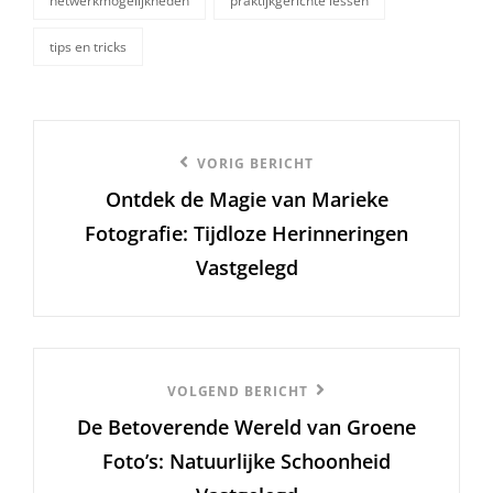
netwerkmogelijkheden
praktijkgerichte lessen
tips en tricks
Berichtnavigatie
Vorige
VORIG BERICHT
Ontdek de Magie van Marieke
bericht
Fotografie: Tijdloze Herinneringen
Vastgelegd
Volgend
VOLGEND BERICHT
De Betoverende Wereld van Groene
Bericht
Foto’s: Natuurlijke Schoonheid