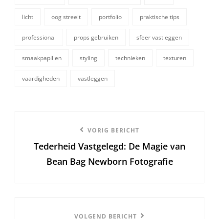
tags,
licht
oog streelt
portfolio
praktische tips
professional
props gebruiken
sfeer vastleggen
smaakpapillen
styling
technieken
texturen
vaardigheden
vastleggen
Berichtnavigatie
Vorige
VORIG BERICHT
Tederheid Vastgelegd: De Magie van
bericht
Bean Bag Newborn Fotografie
Volgend
VOLGEND BERICHT