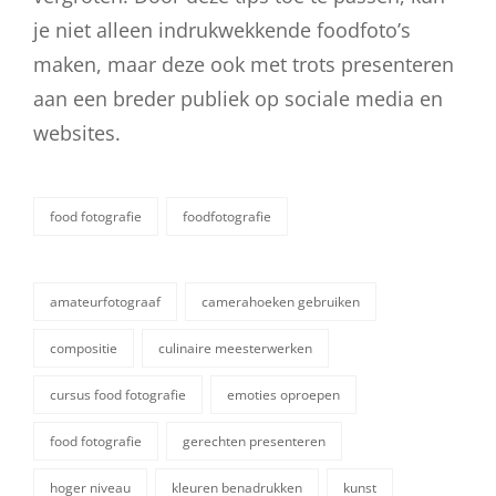
je niet alleen indrukwekkende foodfoto’s
maken, maar deze ook met trots presenteren
aan een breder publiek op sociale media en
websites.
food fotografie
foodfotografie
categorieën
amateurfotograaf
camerahoeken gebruiken
compositie
culinaire meesterwerken
cursus food fotografie
emoties oproepen
food fotografie
gerechten presenteren
hoger niveau
kleuren benadrukken
kunst