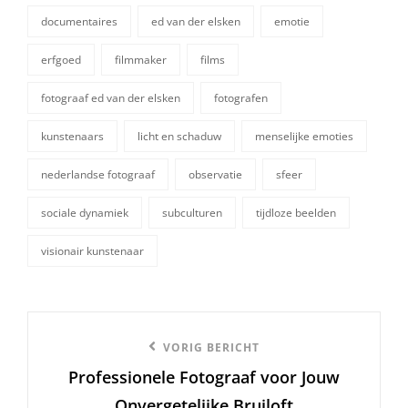
documentaires
ed van der elsken
emotie
erfgoed
filmmaker
films
fotograaf ed van der elsken
fotografen
tags,
kunstenaars
licht en schaduw
menselijke emoties
nederlandse fotograaf
observatie
sfeer
sociale dynamiek
subculturen
tijdloze beelden
visionair kunstenaar
Berichtnavigatie
Vorige
VORIG BERICHT
Professionele Fotograaf voor Jouw
bericht
Onvergetelijke Bruiloft