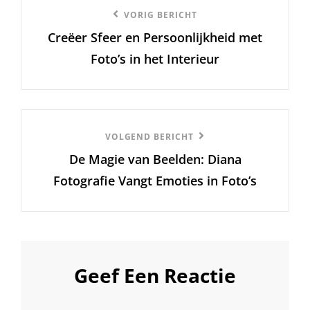
Berichtnavigatie
Vorige
VORIG BERICHT
Creëer Sfeer en Persoonlijkheid met
bericht
Foto’s in het Interieur
Volgend
VOLGEND BERICHT
De Magie van Beelden: Diana
Bericht
Fotografie Vangt Emoties in Foto’s
Geef Een Reactie