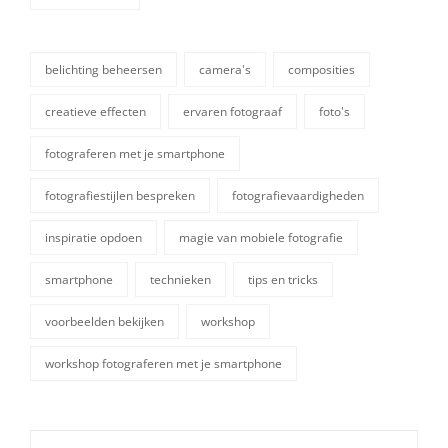
categorieën
belichting beheersen
camera's
composities
creatieve effecten
ervaren fotograaf
foto's
fotograferen met je smartphone
fotografiestijlen bespreken
fotografievaardigheden
tags,
inspiratie opdoen
magie van mobiele fotografie
smartphone
technieken
tips en tricks
voorbeelden bekijken
workshop
workshop fotograferen met je smartphone