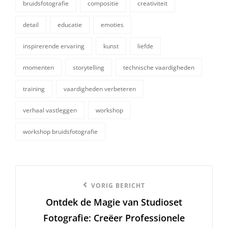
bruidsfotografie
compositie
creativiteit
detail
educatie
emoties
inspirerende ervaring
kunst
liefde
tags,
momenten
storytelling
technische vaardigheden
training
vaardigheden verbeteren
verhaal vastleggen
workshop
workshop bruidsfotografie
Berichtnavigatie
Vorige
VORIG BERICHT
Ontdek de Magie van Studioset
bericht
Fotografie: Creëer Professionele