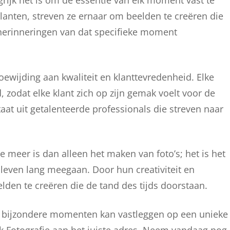
rijk het is om de essentie van elk moment vast te
anten, streven ze ernaar om beelden te creëren die
 herinneringen van dat specifieke moment
oewijding aan kwaliteit en klanttevredenheid. Elke
 zodat elke klant zich op zijn gemak voelt voor de
at uit getalenteerde professionals die streven naar
e meer is dan alleen het maken van foto’s; het is het
leven lang meegaan. Door hun creativiteit en
den te creëren die de tand des tijds doorstaan.
uw bijzondere momenten kan vastleggen op een unieke
k Fotografie aan het juiste adres. Neem vandaag nog