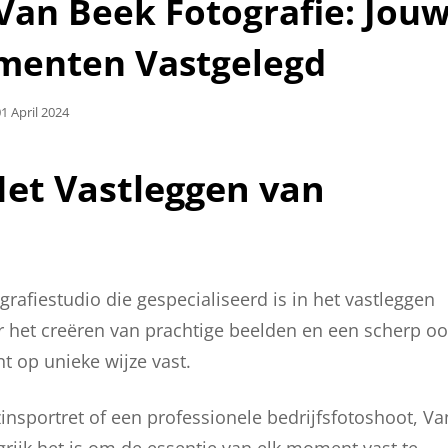
Van Beek Fotografie: Jou
menten Vastgelegd
eplaatst
1 April 2024
Op
Het Vastleggen van
afiestudio die gespecialiseerd is in het vastleggen
 het creëren van prachtige beelden en een scherp o
t op unieke wijze vast.
insportret of een professionele bedrijfsfotoshoot, Va