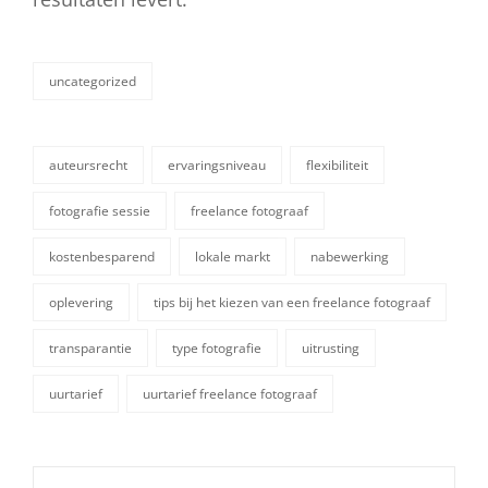
uncategorized
categorieën
auteursrecht
ervaringsniveau
flexibiliteit
fotografie sessie
freelance fotograaf
kostenbesparend
lokale markt
nabewerking
tags,
oplevering
tips bij het kiezen van een freelance fotograaf
transparantie
type fotografie
uitrusting
uurtarief
uurtarief freelance fotograaf
Berichtnavigatie