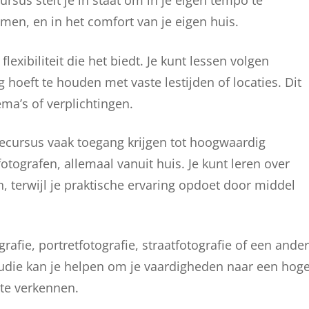
ursus stelt je in staat om in je eigen tempo te
en, en in het comfort van je eigen huis.
lexibiliteit die het biedt. Je kunt lessen volgen
 hoeft te houden met vaste lestijden of locaties. Dit
a’s of verplichtingen.
iecursus vaak toegang krijgen tot hoogwaardig
otografen, allemaal vanuit huis. Je kunt leren over
n, terwijl je praktische ervaring opdoet door middel
rafie, portretfotografie, straatfotografie of een ander
tudie kan je helpen om je vaardigheden naar een hog
 te verkennen.