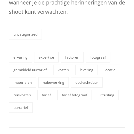
wanneer je de prachtige herinneringen van de
shoot kunt verwachten.
uncategorized
categorieën
ervaring
expertise
factoren
fotograaf
gemiddeld uurtarief
kosten
levering
locatie
materialen
nabewerking
opdrachtduur
tags,
reiskosten
tarief
tarief fotograaf
uitrusting
uurtarief
Berichtnavigatie